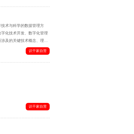
学技术与科学的数据管理方
数字化技术开发、数字化管理
所涉及的关键技术概念、理论
技术等多重维度出发，为企业
识干家自营
不仅是一本适用于数字化转型
管理人员和技术研发人员不可
资料。
识干家自营