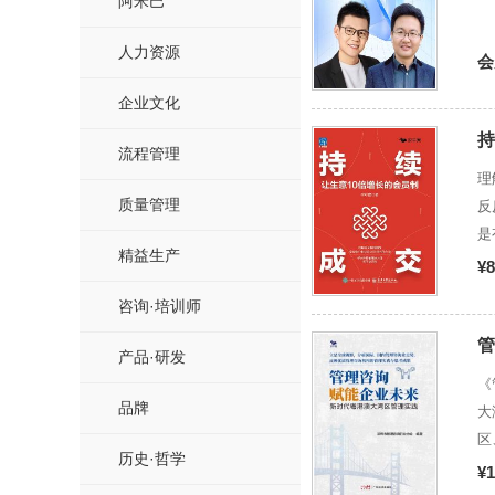
阿米巴
人力资源
会
企业文化
持
流程管理
理解
质量管理
反
是有
精益生产
现金流的。 像第一类商
¥8
你
咨询·培训师
以做
者
管
产品·研发
毕
《
对
品牌
大
锁
区
的
历史·哲学
突
¥1