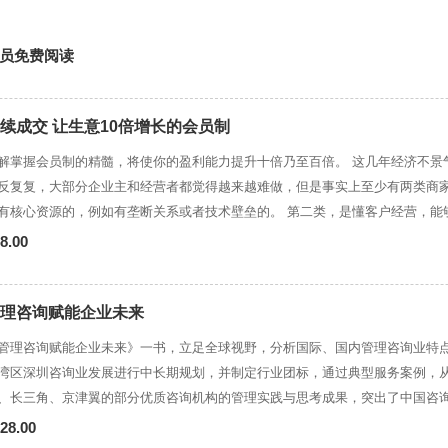
员免费阅读
续成交 让生意10倍增长的会员制
掌握会员制的精髓，将使你的盈利能力提升十倍乃至百倍。 这几年经济不景气，市场需求下滑，加上疫情
反复复，大部分企业主和经营者都觉得越来越难做，但是事实上至少有两类商家活得还
核心资源的，例如有垄断关系或者技术壁垒的。 第二类，是懂客户经营，能够源源不断的从客户身上获得
家一样拥有核心资源，对于普通的中小微企业主和经营者永远只能是痴心妄想，它不是
8.00
努力就能得到的。但是像第二类商家一样要成为一家懂客户经营的企业，却是
到的，无非就是建立一套行之有效的会员制体系。 听起来很简单的一句话，但是超过80%的企业主和经营
都没有意识到，会员制才是客户经营的命脉，是企业发展的纲领，是决定生死的战略。 本书作者
理咨询赋能企业未来
业于清华大学，是理论与实战兼具的一线经营专家。多年来一直基于用户研究
管理咨询赋能企业未来》一书，立足全球视野，分析国际、国内管理咨询业特
会员制经营有着深刻且独到的见解。并且自己亲自主导的两个项目——一个互
湾区深圳咨询业发展进行中长期规划，并制定行业团标，通过典型服务案例，
项目——也都做到了会员数量几十万、营业收入数千万的规模，可以说是在知
、长三角、京津翼的部分优质咨询机构的管理实践与思考成果，突出了中国咨
专家要走得更高一点，看得更远一点。
飞猛进的特点。
28.00