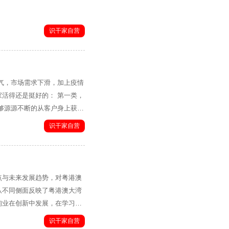
识干家自营
是挺好的： 第一类，
识干家自营
每一家用心的中小微企业都可
李卓澄博士
的视角来研究和应用会员制，
点与未来发展趋势，对粤港澳
联网金融项目和一个实体店连
从不同侧面反映了粤港澳大湾
行合一的路上，比大多数所谓
询业在创新中发展，在学习中
识干家自营