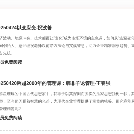
0250424以变应变-祝波善
济波动、地缘冲突、技术颠覆让“变化”成为市场环境的主色调，如何从“逃避变化
问创始人、总经理祝老师以前沿方法论与实战智慧，助力企业精准洞察趋势、
占先机。
员免费阅读
0250420跨越2000年的管理课：韩非子论管理-王春强
群星璀璨的中国古代思想家中，韩非子以其深刻而务实的法家思想独树一帜，
察，至今仍闪耀着智慧的光芒，为现代企业管理提供了宝贵的镜鉴。那究竟能
管理精髓呢?
员免费阅读