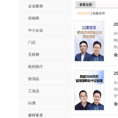
查看全部
企业案例
时间排序
|
销量排序
经销商
2
中小企业
经
顾
门店
抢
互联网
会
医药医疗
2
快消品
在
洞
工业品
些
白酒
会
建材家居