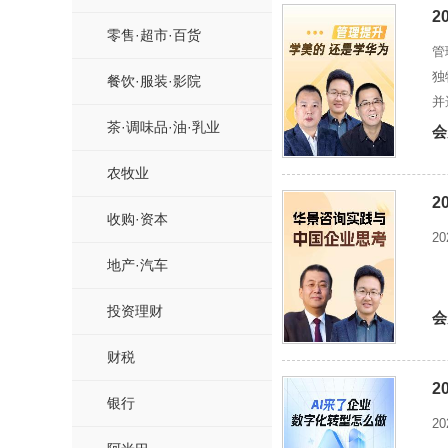
2
零售·超市·百货
管
独
餐饮·服装·影院
并
茶·调味品·油·乳业
会
农牧业
2
收购·资本
2
地产·汽车
投资理财
会
财税
2
银行
2