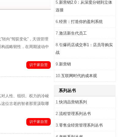
5.
新营销2.0：从深度分销到立体
连接
6.
经营：打造你的盈利系统
7.
激活新生代员工
”转向“驾驭变化”，天强管理
8.
引爆药店成交率1：店员导购实
重构战略韧性，在周期波动中
战
9.
新营销
识干家自营
10.
互联网时代的成本观
系列丛书
其对人性、组织、权力的冷峻
1.
快消品营销系列
从这位古老的智者那里汲取哪
2.
流程管理系列丛书
识干家自营
3.
零售业经营管理系列丛书
4.
老板系列丛书