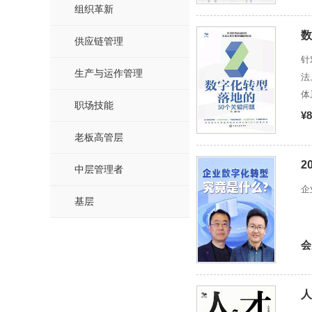
组织革新
数
供应链管理
针
生产与运作管理
法
体
职场技能
精
¥8
数
老板高管层
进
或
2
中层管理者
企
基层
会
人