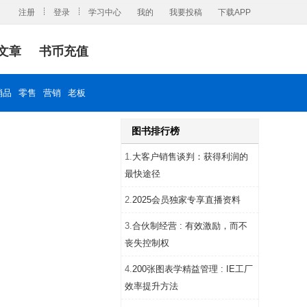
注册
登录
学习中心
我的
我要投稿
下载APP
文章
书币充值
消品
零售
营销
老板
图书排行榜
1.
大客户销售谈判：获得利润的
最快途径
2.
2025会员独家专享直播资料
3.
合伙制经营 : 有效激励，而不
丧失控制权
4.
200张图表学精益管理 : IE工厂
效率提升方法