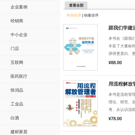
查看全部
企业案例
时间排序
|
销量排序
经销商
跟我们学建
中小企业
本书在《跟我
丰富了大量标
门店
讲得更直白、
具讲细、讲透
互联网
¥88.00
来。
医药医疗
用流程解放
快消品
本书是流程管
理论、研究、实
工业品
考、从认识流
实现企业升级
白酒
¥78.00
书的管理者从
建材家居