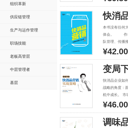
配备的汽车和别墅，回家了…… 虽然选择了放弃，
组织革新
了人生的拼搏
快消
供应链管理
一名基层的销售员成
生的起起伏伏。一次又一次向
本书没有任何
生产与运作管理
学的讲台……这
体会。 作者将自己十余年实实在在的经验与知识技能积累，原汁原味奉献给读者。本书从市场操作、团
队管理、传播
职场技能
的话语娓娓道
¥42.00
老板高管层
变局
中层管理者
快消品企业如
基层
战略的角度：
机中成长。 市场的角度：从空白市场开发到成熟期的市场经营与管理，全案展示了一个企业市场建设的全过
程。 渠道变革的角度：结合实践阐述了如何制定正确的渠道策略，如何实施渠道分类运作。 终端的角度：
¥46.00
以“终端之后做推广”的
不存毛将焉附
调味