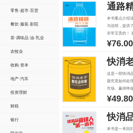
方面揭示如何提升促销力。 第十二和第十五章节详细解读
通路
和营销实操，
零售·超市·百货
本书重点介绍
餐饮·服装·影院
与说明，提供
非常宝贵的！ 通路精耕是对通路客户（终端客户、批发客户、经销商）的过程管理，是一套非常科学有效的销
茶·调味品·油·乳业
售渠道操作系
¥76.00
点做到定人、定
农牧业
通路操作与管
快消
收购·资本
这是一部快消
地产·汽车
题究竟如何处
市场、赢得终端、管理好经销商…… 本书是
投资理财
的资深快消品
¥49.80
浓缩于此，可
财税
快消
银行
本书是一本回