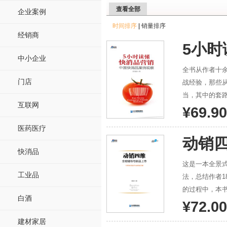
查看全部
企业案例
时间排序
|
销量排序
经销商
5小
中小企业
全书从作者十
门店
战经验，那些
当，其中的套路
互联网
入百亿俱乐部了
¥69.90
20年快消江湖
医药医疗
动销
快消品
这是一本全景
工业品
法，总结作者18年的快消品行业
的过程中，本
白酒
第五至第九章
¥72.00
法和活动的关键点。 第十和第十一章节详细解读了如何提升促销力。从关键操
建材家居