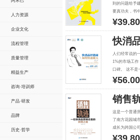
阿米巴
到的问题给予建议，提出方法论
要真功夫，书
人力资源
缺少可以拿来就管用的方法。 销售是一门实践性很强
¥39.80
切用数据说话
企业文化
脱离市场。他
快消
验，通过此书奉上。 无论时代的发展多么迅速，竞争多么激烈和变化多端，销
流程管理
员的真功夫需
人们经常说的一
质量管理
1%的市场工作
口碑。 这不是一本书，这是告诉我们经销商如何与市场俱进的肺腑声音。 重构期的市场周期已经到来，而构
精益生产
成市场重构期
¥56.00
业俗语失灵了，
咨询·培训师
着市场重构期
销售
了渠道有货的
产品·研发
三次购买。
这是一个普通营
品牌
了南方花园城
成长为跨国公
历史·哲学
亲癌症的手术
¥39.80