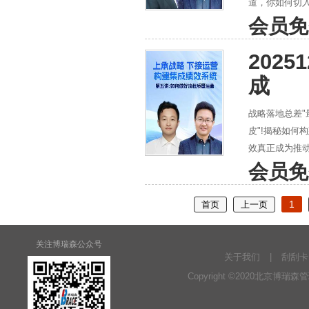
道，你如何切
会员免
202
成
战略落地总差"
皮"!揭秘如何
效真正成为推
会员免
1
首页
上一页
关注博瑞森公众号
关于我们
|
刮刮卡
Copyright ©2020北京