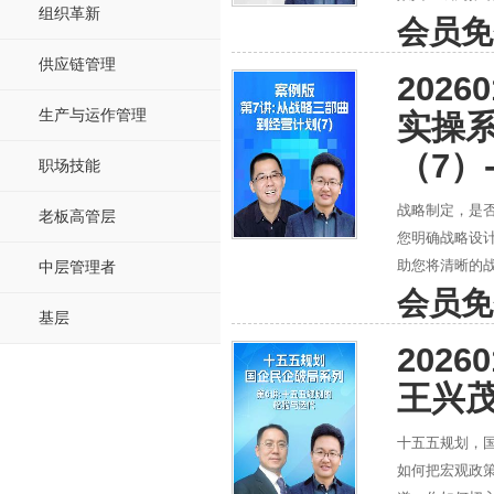
组织革新
会员免
供应链管理
202
生产与运作管理
实操
（7）
职场技能
战略制定，是
老板高管层
您明确战略设计
助您将清晰的
中层管理者
会员免
基层
202
王兴
十五五规划，国
如何把宏观政策