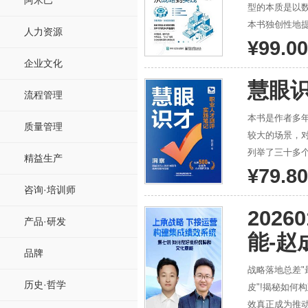
阿米巴
型的本质是以
本书独创性地提
人力资源
程再造、持续
¥99.00
片化、局部化
企业文化
塑。 本书源
慧眼
地实施，每个
流程管理
作者以独特的 
本书是作者多
质量管理
结合，不仅关注
较大的场景，
是咨询顾问，
列举了三十多
精益生产
机、赢得竞争
源工作者和管
¥79.80
性化定制、AI
咨询·培训师
202
产品·研发
能-赵
品牌
战略落地总差"
历史·哲学
皮"!揭秘如何
效真正成为推