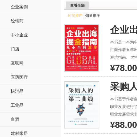
查看全部
企业案例
时间排序
|
销量排序
经销商
企业
中小企业
本书是一本为
门店
汇聚作者五年
避坑指南。 
互联网
上、线下两大
¥78.00
据洞察、品牌
医药医疗
够以极小成本
采购
球市场中安全
快消品
本书基于作者自
工业品
职业发展进行了
职业发展需求非
白酒
业发展之路。
¥88.00
自己 25 年
建材家居