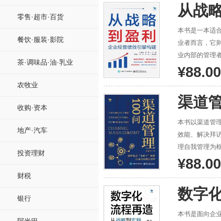
自己和他人、
从战
帮助读者进行
零售·超市·百货
本书是一本适
餐饮·服装·影院
业者而言，它
业内部的管理
茶·调味品·油·乳业
将是你不可或
¥88.00
农牧业
渠道管
收购·资本
本书以渠道管
地产·汽车
效能、解决拜
理自我管理为
投资理财
的原则，并给
¥88.00
阅读。
财税
数字
银行
本书是面向企